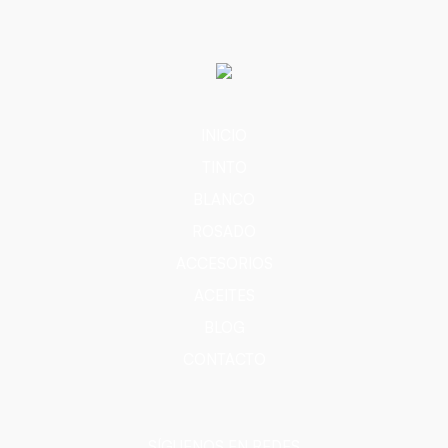
INICIO
TINTO
BLANCO
ROSADO
ACCESORIOS
ACEITES
BLOG
CONTACTO
SÍGUENOS EN REDES