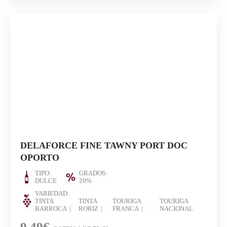
DELAFORCE FINE TAWNY PORT DOC
OPORTO
TIPO:
GRADOS:
DULCE
20%
VARIEDAD:
TINTA
TINTA
TOURIGA
TOURIGA
BARROCA
RORIZ
FRANCA
NACIONAL
9.49€