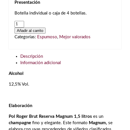
Presentación
Botella individual o caja de 4 botellas.
Pol
Roger
Añadir al carrito
Brut
Categorías:
Espumoso
,
Mejor valorados
Reserve
Magnum
1,5L
Descripción
cantidad
Información adicional
Alcohol
12,5% Vol.
Elaboración
Pol Roger Brut Reserva
Magnum 1,5 litros
es un
champagne
fino y elegante. Este formato
Magnum
,
se
elabora con uvas procedendes de viñedos clasificados