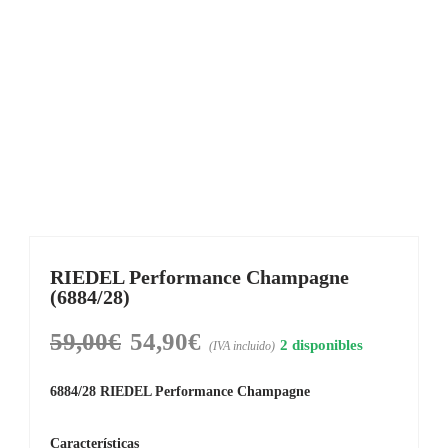
RIEDEL Performance Champagne
(6884/28)
59,00
€
54,90
€
El
El
2 disponibles
(IVA incluido)
precio
precio
6884/28 RIEDEL Performance Champagne
original
actual
era:
es:
Características