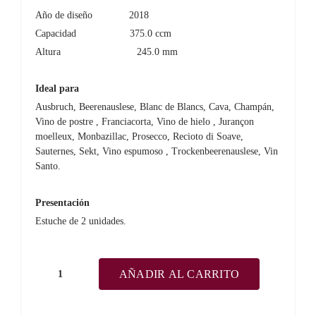
59,00€.
54,90€.
Año de diseño
2018
Capacidad 375.0 ccm
Altura 245.0 mm
Ideal para
Ausbruch, Beerenauslese, Blanc de Blancs, Cava, Champán,
Vino de postre , Franciacorta, Vino de hielo , Jurançon
moelleux, Monbazillac, Prosecco, Recioto di Soave,
Sauternes, Sekt, Vino espumoso , Trockenbeerenauslese, Vin
Santo.
Presentación
Estuche de 2 unidades.
AÑADIR AL CARRITO
RIEDEL
Performance
Champagne