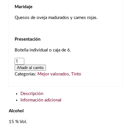
Maridaje
Quesos de oveja madurados y carnes rojas.
Presentación
Botella individual o caja de 6.
La
Vilella
Añadir al carrito
Alta
Categorías:
Mejor valorados
,
Tinto
2017
Tinto
Priorat
Descripción
cantidad
Información adicional
Alcohol
15 % Vol.