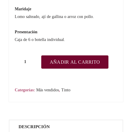
Maridaje
Lomo salteado, ají de gallina o arroz con pollo.
Presentación
Caja de 6 o botella individual.
AÑADIR AL CARRITO
Señorío
de
Sotillo
Gran
Categorías:
Más vendidos
,
Tinto
Reserva
2014
Tinto
cantidad
DESCRIPCIÓN