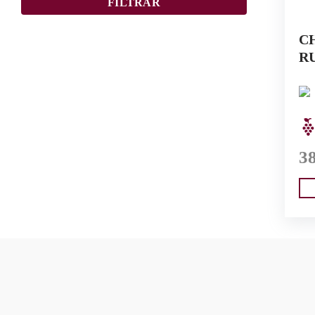
FILTRAR
C
R
3