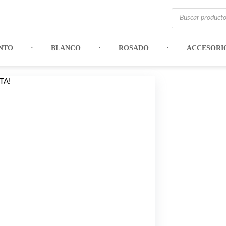
Búsqueda
de
productos
NTO
BLANCO
ROSADO
ACCESORI
TA!