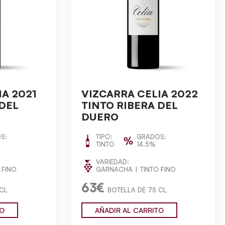
IA 2021
VIZCARRA CELIA 2022
 DEL
TINTO RIBERA DEL
DUERO
S:
TIPO:
GRADOS:
TINTO
14.5%
VARIEDAD:
 FINO
GARNACHA
TINTO FINO
63€
 CL
BOTELLA DE 75 CL
TO
AÑADIR AL CARRITO