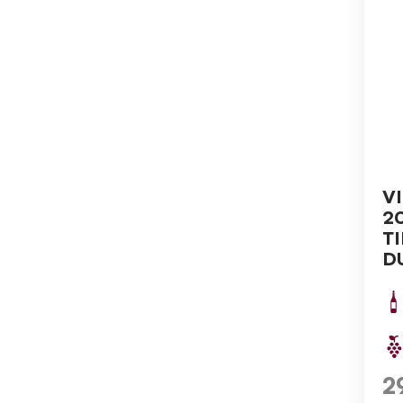
V
2
T
D
2