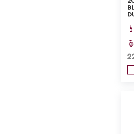
2
B
D
2