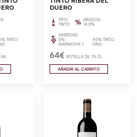
TINTO
TINTO RIBERA DEL
UERO
DUERO
S:
TIPO:
GRADOS:
TINTO
14.5%
VARIEDAD:
5% TINTO
5%
95% TINTO
INO
GARNACHA
FINO
64€
 ML
BOTELLA DE 75 CL
TO
AÑADIR AL CARRITO