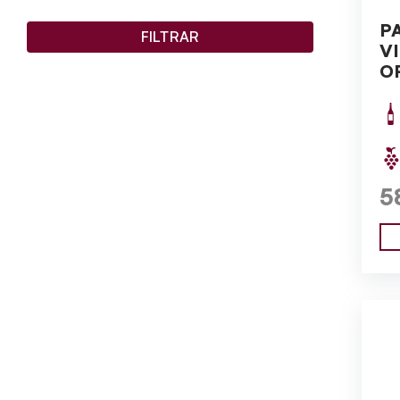
P
FILTRAR
V
O
5