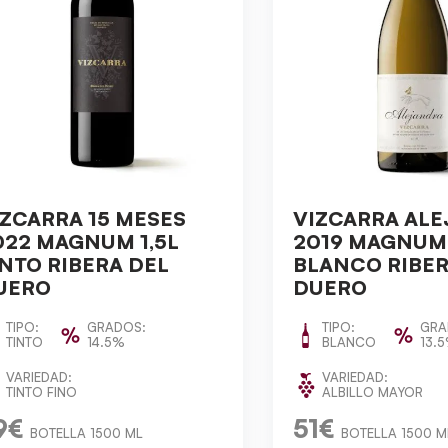
IZCARRA 15 MESES
VIZCARRA AL
022 MAGNUM 1,5L
2019 MAGNUM 
INTO RIBERA DEL
BLANCO RIBER
UERO
DUERO
TIPO:
GRADOS:
TIPO:
GRA
TINTO
14.5%
BLANCO
13.
VARIEDAD:
VARIEDAD:
TINTO FINO
ALBILLO MAYOR
9€
51€
BOTELLA 1500 ML
BOTELLA 1500 M