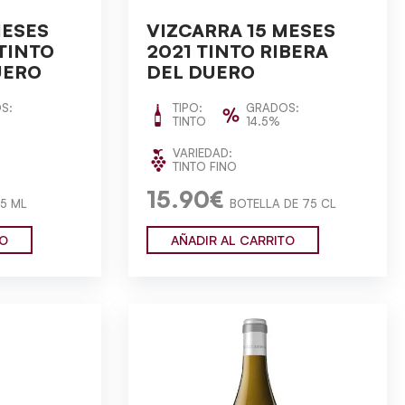
MESES
VIZCARRA 15 MESES
 TINTO
2021 TINTO RIBERA
UERO
DEL DUERO
S:
TIPO:
GRADOS:
TINTO
14.5%
VARIEDAD:
TINTO FINO
15.90€
5 ML
BOTELLA DE 75 CL
TO
AÑADIR AL CARRITO