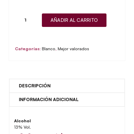
AÑADIR AL CARRITO
Quinta
das
Carvalhas
Branco
Categorías:
Blanco
,
Mejor valorados
2024
DOC
Douro
cantidad
DESCRIPCIÓN
INFORMACIÓN ADICIONAL
Alcohol
13% Vol.