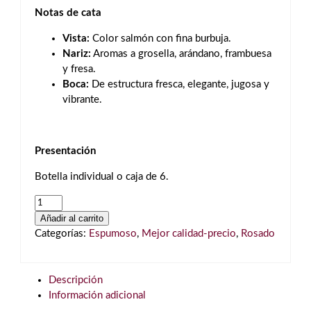
Notas de cata
Vista:
Color salmón con fina burbuja.
Nariz:
Aromas a grosella, arándano, frambuesa
y fresa.
Boca:
De estructura fresca, elegante, jugosa y
vibrante.
Presentación
Botella individual o caja de 6.
Nicolas
Feuillatte
Añadir al carrito
Reserve
Categorías:
Espumoso
,
Mejor calidad-precio
,
Rosado
Exclusive
Rosé
cantidad
Descripción
Información adicional