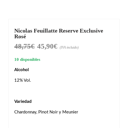
Nicolas Feuillatte Reserve Exclusive
Rosé
48,75
€
45,90
€
El
El
(IVA incluido)
precio
precio
10 disponibles
original
actual
Alcohol
era:
es:
48,75€.
45,90€.
12% Vol.
Variedad
Chardonnay, Pinot Noir y Meunier