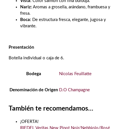
Vista:
Color salmón con fina burbuja.
Nariz:
Aromas a grosella, arándano, frambuesa y
fresa.
Boca:
De estructura fresca, elegante, jugosa y
vibrante.
Presentación
Botella individual o caja de 6.
Bodega
Nicolas Feuillatte
Denominación de Origen
D.O Champagne
También te recomendamos…
¡OFERTA!
RIEDEL Veritas New Pinot Noir/Nebbiolo/Rosé