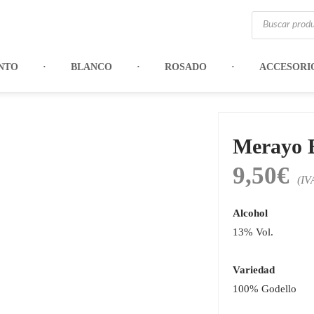
Búsqueda
de
productos
NTO
BLANCO
ROSADO
ACCESORI
Merayo B
9,50
€
(IV
Alcohol
13% Vol.
Variedad
100% Godello