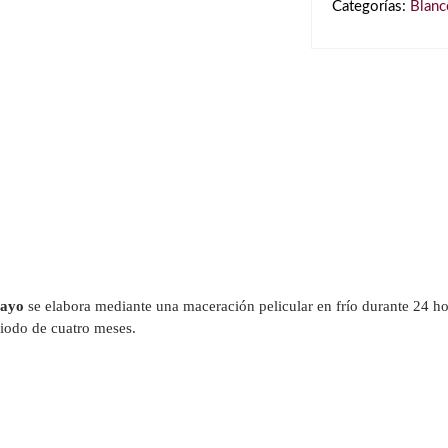
2025
Categorías:
Blanc
cantidad
rayo
se elabora mediante una maceración pelicular en frío durante 24 ho
riodo de cuatro meses.