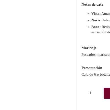
Notas de cata
Vista:
Amaril
Nariz:
Inten
Boca:
Redon
sensación d
Maridaje
Pescados, mariscos
Presentación
Caja de 6 o botella
Merayo
Blanco
Godello