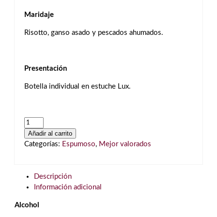
Maridaje
Risotto, ganso asado y pescados ahumados.
Presentación
Botella individual en estuche Lux.
Champagne
Nicolas
Añadir al carrito
Feuillatte
Categorías:
Espumoso
,
Mejor valorados
Grand
Cru
Millésime
Descripción
2015
Información adicional
Blanc
Alcohol
de