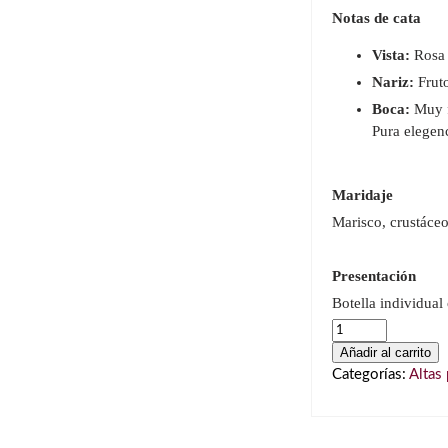
Notas de cata
Vista:
Rosa b
Nariz:
Fruto
Boca:
Muy fr
Pura elegenc
Maridaje
Marisco, crustáceo
Presentación
Botella individual
Pol
Roger
Añadir al carrito
Rosé
Categorías:
Altas
Vintage
2019
cantidad