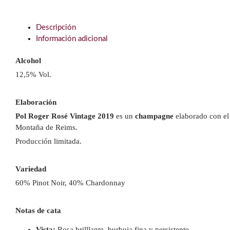
Descripción
Información adicional
Alcohol
12,5% Vol.
Elaboración
Pol Roger Rosé Vintage 2019
es un
champagne
elaborado con el 
Montaña de Reims.
Producción limitada.
Variedad
60% Pinot Noir, 40% Chardonnay
Notas de cata
Vista:
Rosa brilllante, burbuja fina y persistente.