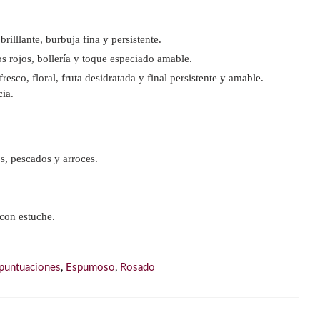
rilllante, burbuja fina y persistente.
s rojos, bollería y toque especiado amable.
esco, floral, fruta desidratada y final persistente y amable.
ia.
s, pescados y arroces.
 con estuche.
 puntuaciones
,
Espumoso
,
Rosado