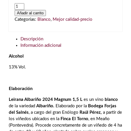
Leirana
Albariño
Añadir al carrito
2024
Categorías:
Blanco
,
Mejor calidad-precio
Magnum
1,5L
Blanco
Descripción
cantidad
Información adicional
Alcohol
13% Vol.
Elaboración
Leirana Albariño 2024 Magnum 1,5 L
es un vino
blanco
de la variedad
Albariño.
Elaborado por la
Bodega Forjas
del Salnés
, a cargo del gran Enólogo
Raúl Pérez,
a partir de
los viñedos ubicados en la
Finca El Torno
, en Meaño
(Pontevedra). Procede concretamente de un viñedo de 4 ha