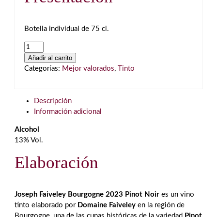
Botella individual de 75 cl.
Joseph
Faiveley
Añadir al carrito
Bourgogne
Categorías:
Mejor valorados
,
Tinto
Pinot
Noir
2023
Descripción
Tinto
Información adicional
cantidad
Alcohol
13% Vol.
Elaboración
Joseph Faiveley Bourgogne 2023 Pinot Noir
es un vino
tinto elaborado por
Domaine Faiveley
en la región de
Bourgogne
, una de las cunas históricas de la variedad
Pinot