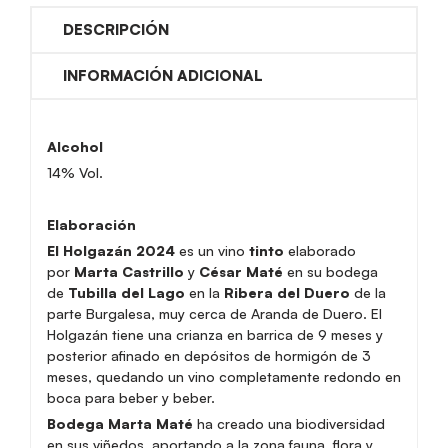
DESCRIPCIÓN
INFORMACIÓN ADICIONAL
Alcohol
14% Vol.
Elaboración
El Holgazán 2024
es un vino
tinto
elaborado
por
Marta Castrillo
y
César Maté
en su bodega
de
Tubilla del Lago
en la
Ribera del Duero
de la
parte Burgalesa, muy cerca de Aranda de Duero. El
Holgazán tiene una crianza en barrica de 9 meses y
posterior afinado en depósitos de hormigón de 3
meses, quedando un vino completamente redondo en
boca para beber y beber.
Bodega Marta Maté
ha creado una biodiversidad
en sus viñedos, aportando a la zona fauna, flora y