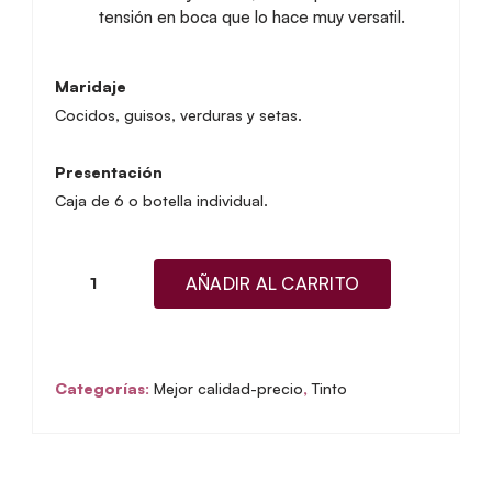
tensión en boca que lo hace muy versatil.
Maridaje
Cocidos, guisos, verduras y setas.
Presentación
Caja de 6 o botella individual.
AÑADIR AL CARRITO
El
Holgazán
2024
Marta
Categorías:
Mejor calidad-precio
,
Tinto
Maté
cantidad