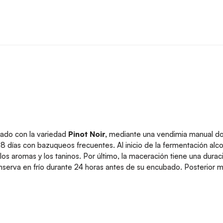
cantidad
ado con la variedad
Pinot Noir,
mediante una vendimia manual do
 a 8 días con bazuqueos frecuentes. Al inicio de la fermentación a
los aromas y los taninos. Por último, la maceración tiene una dur
serva en frío durante 24 horas antes de su encubado. Posterior m