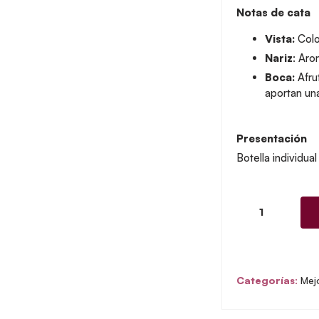
Notas de cata
Vista:
Color
Nariz
: Aro
Boca:
Afru
aportan una
Presentación
Botella individual
Domaine
de
l
´Aigle
Categorías:
Mej
Pinot
Noir
2021