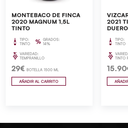
MONTEBACO DE FINCA
VIZCAR
2020 MAGNUM 1,5L
2021 T
TINTO
DUERO
TIPO:
GRADOS:
TIPO:
TINTO
14%
TINTO
VARIEDAD:
VARIED
TEMPRANILLO
TINTO 
29€
15.90
BOTELLA 1500 ML
AÑADIR AL CARRITO
AÑADI