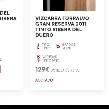
 DEL
VIZCARRA TORRALVO
RIBERA
GRAN RESERVA 2011
TINTO RIBERA DEL
DUERO
TIPO:
GRADOS:
TINTO
14.5%
VARIEDAD:
L
TINTO FINO
129€
BOTELLA DE 75 CL
AGOTADO