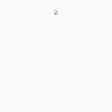
INICIO
TINTO
BLANCO
ROSADO
ACCESORIOS
ACEITES
BLOG
CONTACTO
SÍGUENOS EN REDES