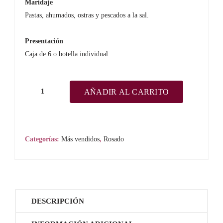
Maridaje
Pastas, ahumados, ostras y pescados a la sal.
Presentación
Caja de 6 o botella individual.
AÑADIR AL CARRITO
Cloe
Rosé
Garnacha
2025
Categorías:
Más vendidos
,
Rosado
Doña
Felisa
Ronda
cantidad
DESCRIPCIÓN