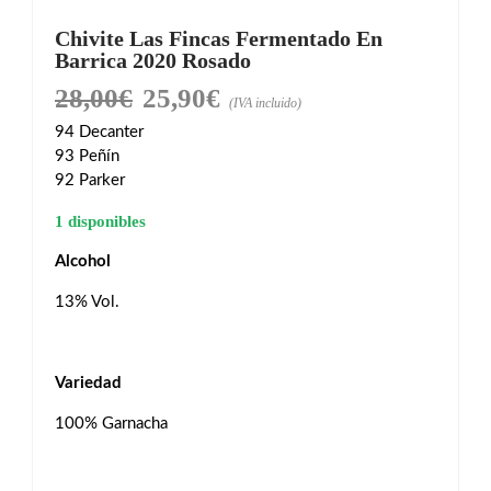
Chivite Las Fincas Fermentado En
Barrica 2020 Rosado
28,00
€
25,90
€
El
El
(IVA incluido)
precio
precio
94
Decanter
93
Peñín
original
actual
92
Parker
era:
es:
1 disponibles
28,00€.
25,90€.
Alcohol
13% Vol.
Variedad
100% Garnacha