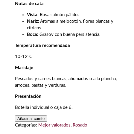
Notas de cata
Vista:
Rosa salmón pálido.
Nariz:
Aromas a melocotón, flores blancas y
cítricos.
Boca:
Grasoy con buena persistencia.
Temperatura recomendada
10-12ºC
Maridaje
Pescados y carnes blancas, ahumados o a la plancha,
arroces, pastas y verduras.
Presentación
Botella individual o caja de 6.
Chivite
Añadir al carrito
Las
Categorías:
Mejor valorados
,
Rosado
Fincas