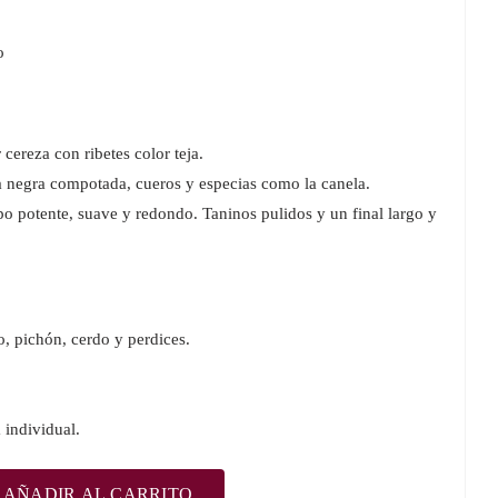
o
cereza con ribetes color teja.
 negra compotada, cueros y especias como la canela.
o potente, suave y redondo. Taninos pulidos y un final largo y
o, pichón, cerdo y perdices.
 individual.
AÑADIR AL CARRITO