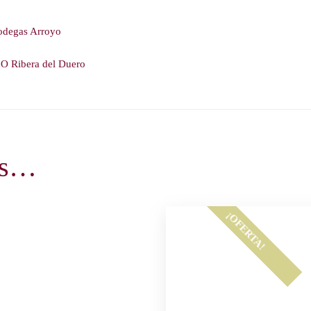
odegas Arroyo
O Ribera del Duero
os…
¡OFERTA!