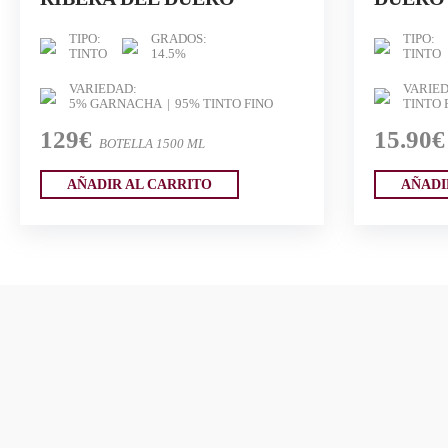
TIPO:
GRADOS:
TIPO:
TINTO
14.5%
TINTO
VARIEDAD:
VARIED
5% GARNACHA
95% TINTO FINO
TINTO 
129€
15.90€
BOTELLA 1500 ML
AÑADIR AL CARRITO
AÑADI