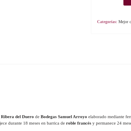
Arroyo
Vendimia
Seleccionada
2014
Categorías:
Mejor c
cantidad
a
Ribera del Duero
de
Bodegas Samuel Arroyo
elaborado mediante fer
jece durante 18 meses en barrica de
roble francés
y permanece 24 meses