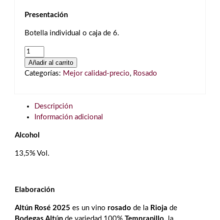
Presentación
Botella individual o caja de 6.
Altún
Rosé
Añadir al carrito
2025
Categorías:
Mejor calidad-precio
,
Rosado
Rioja
cantidad
Descripción
Información adicional
Alcohol
13,5% Vol.
Elaboración
Altún Rosé 2025
es un vino
rosado
de la
Rioja
de
Bodegas Altún
de variedad 100%
Tempranillo,
la