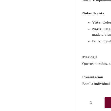
Notas de cata
Vista:
Color 
Nariz:
Elega
madera bie
Boca:
Equil
Maridaje
Quesos curados, c
Presentación
Botella individual 
Altún
Colección