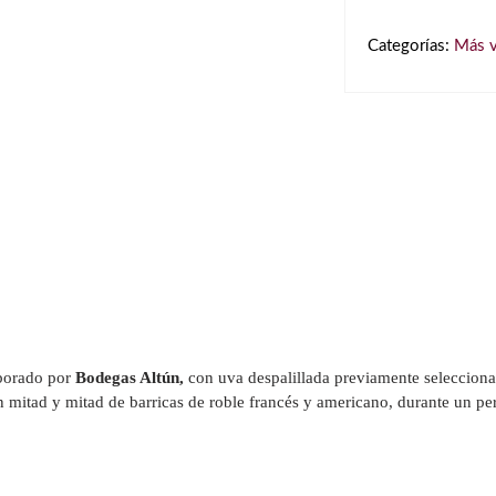
De
Parcelas
Categorías:
Más 
2023
Magnum
1,5L
cantidad
aborado por
Bodegas Altún,
con uva despalillada previamente seleccion
en mitad y mitad de barricas de roble francés y americano, durante un p