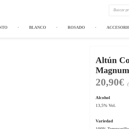
Búsqueda
de
productos
NTO
BLANCO
ROSADO
ACCESORI
Altún Co
Magnum
20,90
€
Alcohol
13,5% Vol.
Variedad
100% Tempranillo