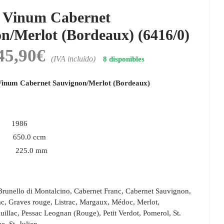
Vinum Cabernet
n/Merlot (Bordeaux) (6416/0)
45,90
€
l
El
(IVA incluido)
8 disponibles
recio
precio
inum Cabernet Sauvignon/Merlot (Bordeaux)
riginal
actual
ra:
es:
9,90€.
45,90€.
eño
1986
650.0 ccm
25.0 mm
 Brunello di Montalcino, Cabernet Franc, Cabernet Sauvignon,
c, Graves rouge, Listrac, Margaux, Médoc, Merlot,
illac, Pessac Leognan (Rouge), Petit Verdot, Pomerol, St.