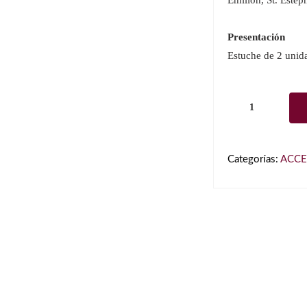
Emilion, St. Estèph
Presentación
Estuche de 2 unid
RIEDEL
Vinum
Cabernet
Sauvignon/M
Categorías:
ACCE
(Bordeaux)
(6416/0)
cantidad