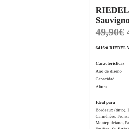
RIEDEL 
Sauvigno
49,90
€
E
p
6416/0 RIEDEL V
o
e
Características
4
Año de dis
Capacidad 
Altura 2
Ideal para
Bordeaux (tinto),
Carménère, Fronsa
Montepulciano, Pau