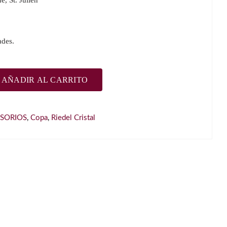
e, St. Julien
ades.
AÑADIR AL CARRITO
erlot
SORIOS
,
Copa
,
Riedel Cristal