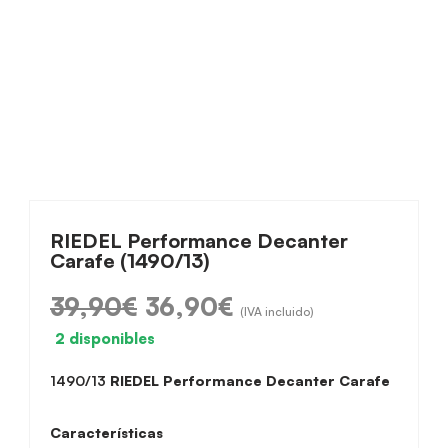
RIEDEL Performance Decanter
Carafe (1490/13)
39,90
€
36,90
€
El
El
(IVA incluido)
precio
precio
2 disponibles
original
actual
1490/13
RIEDEL Performance Decanter Carafe
era:
es:
39,90€.
36,90€.
Características