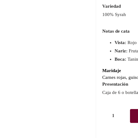
Variedad
100% Syrah
Notas de cata
Vista:
Rojo 
Nariz:
Fruta
Boca:
Tanin
Maridaje
Carnes rojas, guis
Presentación
Caja de 6 o botella
Guigal
Crôzes
Hermitage