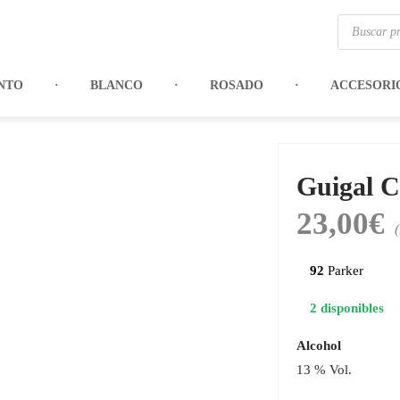
Búsqueda
de
productos
NTO
BLANCO
ROSADO
ACCESORI
Guigal C
23,00
€
92
Parker
2 disponibles
Alcohol
13 % Vol.