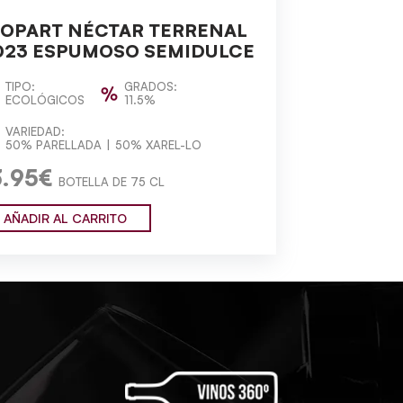
LOPART NÉCTAR TERRENAL
023 ESPUMOSO SEMIDULCE
TIPO:
GRADOS:
ECOLÓGICOS
11.5%
VARIEDAD:
50% PARELLADA
50% XAREL-LO
3.95€
BOTELLA DE 75 CL
AÑADIR AL CARRITO