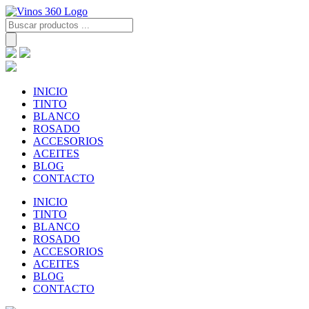
Skip
to
Búsqueda
content
de
productos
INICIO
TINTO
BLANCO
ROSADO
ACCESORIOS
ACEITES
BLOG
CONTACTO
INICIO
TINTO
BLANCO
ROSADO
ACCESORIOS
ACEITES
BLOG
CONTACTO