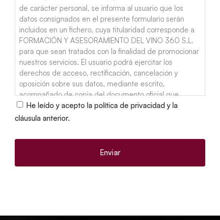
de carácter personal, se informa al usuario que los
datos consignados en el presente formulario serán
incluidos en un fichero, cuya titularidad corresponde a
FORMACIÓN Y ASESORAMIENTO DEL VINO 360 S.L.
para que sean tratados con la finalidad de promocionar
nuestros servicios. El usuario podrá ejercitar los
derechos de acceso, rectificación, cancelación y
oposición sobre sus datos, mediante escrito,
acompañado de copia del documento oficial que
acredite su identidad, dirigido a FORMACIÓN Y
He leído y acepto la política de privacidad y la
ASESORAMIENTO DEL VINO 360 S.L. a través de
cláusula anterior.
correo electrónico en la dirección info@vinos360.com,
indicando en la línea de Asunto el derecho que desea
ejercitar; o mediante correo ordinario remitido a
Polígono El ZABAL, Calle Bajel Nave 5F, 11300 La Línea
de la Concepción, Cádiz (España).