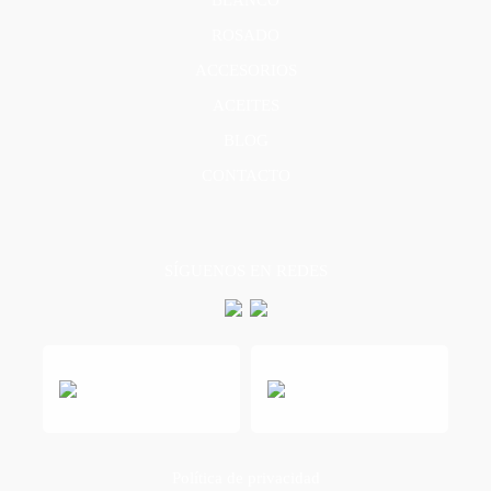
BLANCO
ROSADO
ACCESORIOS
ACEITES
BLOG
CONTACTO
SÍGUENOS EN REDES
Política de privacidad